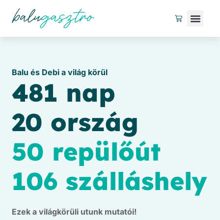
UTAZÁSI
Balu és Debi a világ körül
481 nap
20 ország
50 repülőút
106 szálláshely
Ezek a világkörüli utunk mutatói!